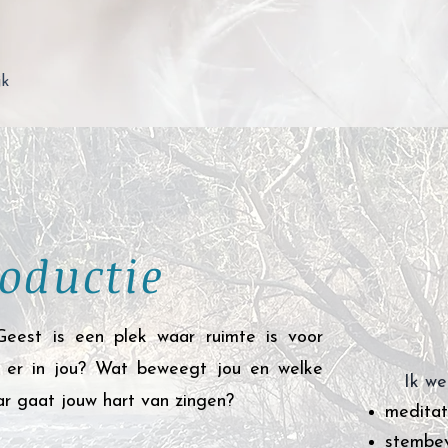
jk
roductie
eest is een plek waar ruimte is voor
ft er in jou? Wat beweegt jou en welke
Ik we
ar gaat jouw hart van zingen?
meditat
stembev