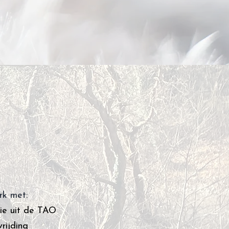
rk met:
ie uit de TAO
rijding