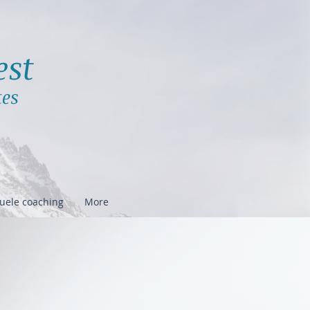
est
tes
duele coaching
More