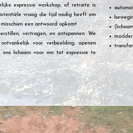
lijke expressie workshop, of retraite is
automat
istentiële vraag die tijd nodig heeft om
bewegin
en misschien een antwoord opkomt.
(lichaam
rstillen, vertragen, en ontspannen. We
modder 
ntvankelijk voor verbeelding, openen
transfo
 ons lichaam voor om tot expressie te